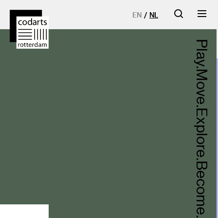
EN
NL
Codarts
Play.
Rotterdam
Move.
homepage
Explore.
Become.