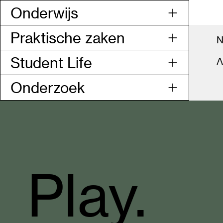
Onderwijs
Praktische zaken
N
Student Life
A
Onderzoek
Codarts
Rotterdam
Play.
homepage