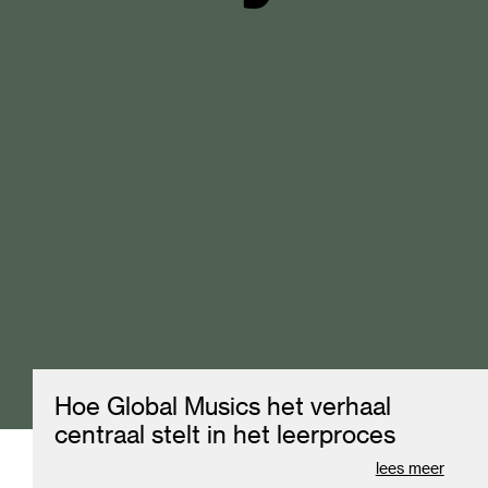
Move.
Explore
Becom
Hoe Global Musics het verhaal
Codart
centraal stelt in het leerproces
lees meer