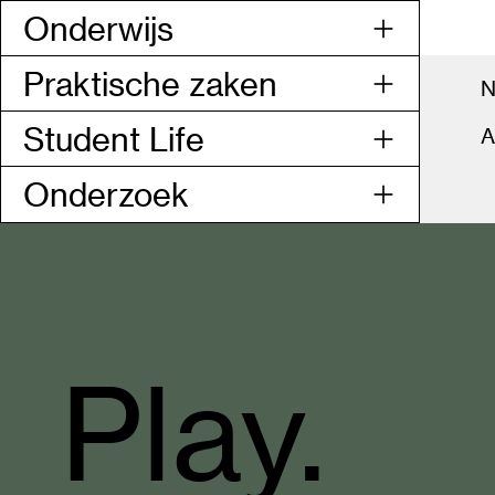
Onderwijs
Praktische zaken
N
Student Life
A
Onderzoek
Codarts
Rotterdam
Play.
homepage