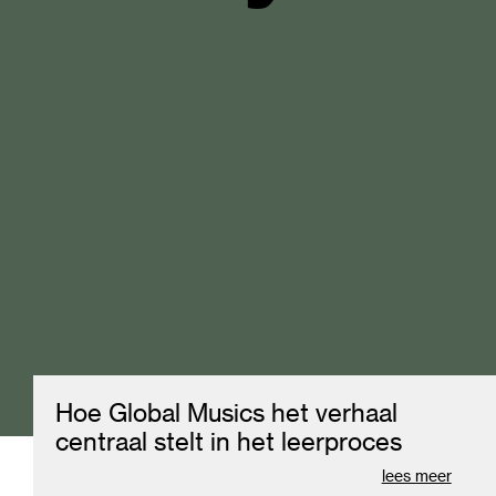
Move.
Explore
Becom
Hoe Global Musics het verhaal
Codart
centraal stelt in het leerproces
lees meer