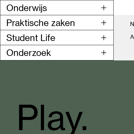
Onderwijs
Praktische zaken
N
Student Life
A
Onderzoek
Codarts
Rotterdam
Play.
homepage