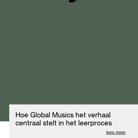
Move.
Explore
Becom
Hoe Global Musics het verhaal
Codart
centraal stelt in het leerproces
lees meer