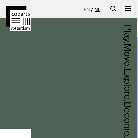
EN
NL
Codarts
Play.
Rotterdam
Move.
homepage
Explore.
Become.